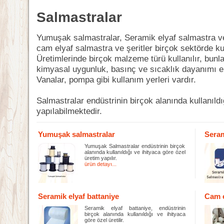
Salmastralar
Yumuşak salmastralar, Seramik elyaf salmastra ve ş
cam elyaf salmastra ve şeritler birçok sektörde kul
Üretimlerinde birçok malzeme türü kullanılır, bunl
kimyasal uygunluk, basınç ve sıcaklık dayanımı elde
Vanalar, pompa gibi kullanım yerleri vardır.
Salmastralar endüstrinin birçok alanında kullanıldı
yapılabilmektedir.
Yumuşak salmastralar
Seram
Yumuşak Salmastralar endüstrinin birçok
alanında kullanıldığı ve ihityaca göre özel
üretim yapılır.
ürün detayı...
Seramik elyaf battaniye
Cam e
Seramik elyaf battaniye, endüstrinin
birçok alanında kullanıldığı ve ihityaca
göre özel üretilir.